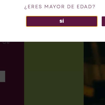
&
¿ERES MAYOR DE EDAD?
SÍ
epto
a
s de