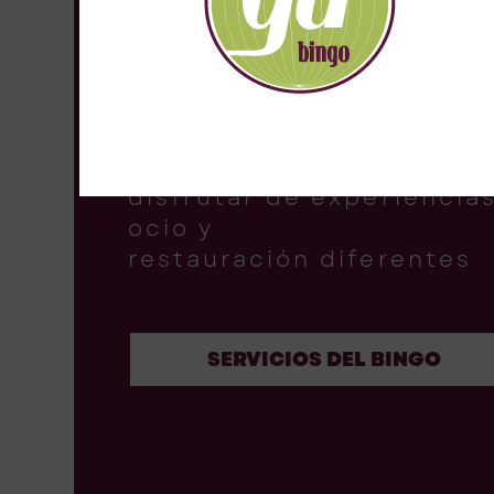
OCIO \\ RESTAURACIÓN 
EXPERIENCIAS
Ven a conocer otro conc
de Bingo, un espacio par
disfrutar de experiencia
ocio y
restauración diferentes
SERVICIOS DEL BINGO